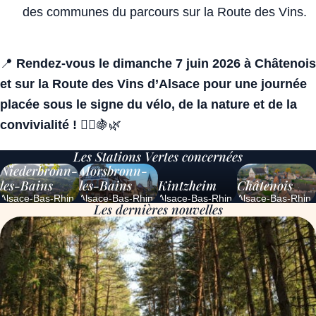
des communes du parcours sur la Route des Vins.
📍
Rendez-vous le dimanche 7 juin 2026 à Châtenois
et sur la Route des Vins d’Alsace pour une journée
placée sous le signe du vélo, de la nature et de la
convivialité !
🚴‍♀️🍇🌿
Les Stations Vertes concernées
Niederbronn-
Morsbronn-
les-Bains
les-Bains
Kintzheim
Châtenois
Alsace-Bas-Rhin
Alsace-Bas-Rhin
Alsace-Bas-Rhin
Alsace-Bas-Rhin
Les dernières nouvelles