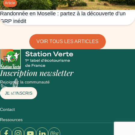
Article
Randonnée en Moselle : partez à la découverte d’un
GRP inédit
VOIR TOUS LES ARTICLES
Inscription newsletter
Rejoignez la communauté
JE M'INSCRIS
Contact
Ressources
Ouvrir un nouvel onglet sur le site : facebook
Ouvrir un nouvel onglet sur le site : instagram
Ouvrir un nouvel onglet sur le site : youtube
Ouvrir un nouvel onglet sur le site : linkedin
Ouvrir un nouvel onglet sur le site : blog